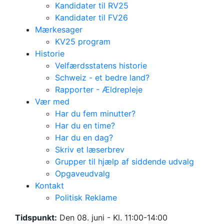
Kandidater til RV25
Kandidater til FV26
Mærkesager
KV25 program
Historie
Velfærdsstatens historie
Schweiz - et bedre land?
Rapporter - Ældrepleje
Vær med
Har du fem minutter?
Har du en time?
Har du en dag?
Skriv et læserbrev
Grupper til hjælp af siddende udvalg
Opgaveudvalg
Kontakt
Dør-til-dør-
Politisk Reklame
kampagne
Tidspunkt:
Den 08. juni - Kl. 11:00-14:00