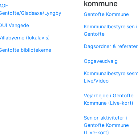
kommune
AOF
Gentofte/Gladsaxe/Lyngby
Gentofte Kommune
DUI Vangede
Kommunalbestyrelsen i
Gentofte
Villabyerne (lokalavis)
Dagsordner & referater
Gentofte bibliotekerne
Opgaveudvalg
Kommunalbestyrelses
Live/Video
Vejarbejde i Gentofte
Kommune (Live-kort)
Senior-aktiviteter i
Gentofte Kommune
(Live-kort)