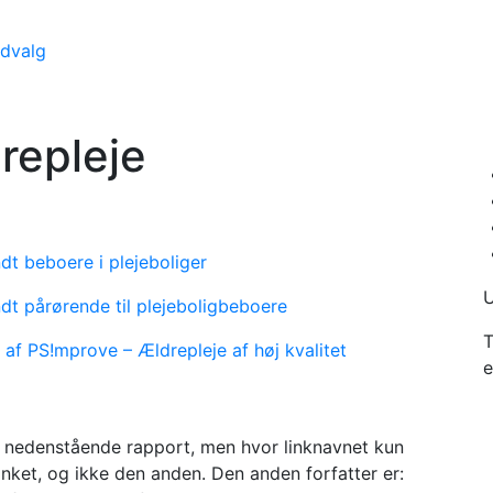
udvalg
repleje
dt beboere i plejeboliger
U
dt pårørende til plejeboligbeboere
T
 af PS!mprove – Ældrepleje af høj kvalitet
e
 til nedenstående rapport, men hvor linknavnet kun
inket, og ikke den anden. Den anden forfatter er: