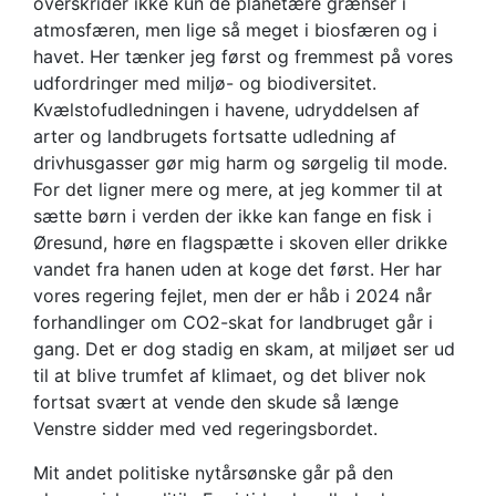
overskrider ikke kun de planetære grænser i
atmosfæren, men lige så meget i biosfæren og i
havet. Her tænker jeg først og fremmest på vores
udfordringer med miljø- og biodiversitet.
Kvælstofudledningen i havene, udryddelsen af
arter og landbrugets fortsatte udledning af
drivhusgasser gør mig harm og sørgelig til mode.
For det ligner mere og mere, at jeg kommer til at
sætte børn i verden der ikke kan fange en fisk i
Øresund, høre en flagspætte i skoven eller drikke
vandet fra hanen uden at koge det først. Her har
vores regering fejlet, men der er håb i 2024 når
forhandlinger om CO2-skat for landbruget går i
gang. Det er dog stadig en skam, at miljøet ser ud
til at blive trumfet af klimaet, og det bliver nok
fortsat svært at vende den skude så længe
Venstre sidder med ved regeringsbordet.
Mit andet politiske nytårsønske går på den