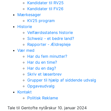
Kandidater til RV25
Kandidater til FV26
Mærkesager
KV25 program
Historie
Velfærdsstatens historie
Schweiz - et bedre land?
Rapporter - Ældrepleje
Vær med
Har du fem minutter?
Har du en time?
Har du en dag?
Skriv et læserbrev
Grupper til hjælp af siddende udvalg
Opgaveudvalg
Tale Nytårskur 2024
Kontakt
Sebastian
Politisk Reklame
Tale til Gentofte nytårskur 10. januar 2024