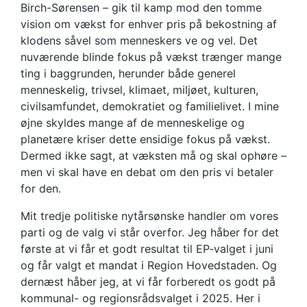
Birch-Sørensen – gik til kamp mod den tomme
vision om vækst for enhver pris på bekostning af
klodens såvel som menneskers ve og vel. Det
nuværende blinde fokus på vækst trænger mange
ting i baggrunden, herunder både generel
menneskelig, trivsel, klimaet, miljøet, kulturen,
civilsamfundet, demokratiet og familielivet. I mine
øjne skyldes mange af de menneskelige og
planetære kriser dette ensidige fokus på vækst.
Dermed ikke sagt, at væksten må og skal ophøre –
men vi skal have en debat om den pris vi betaler
for den.
Mit tredje politiske nytårsønske handler om vores
parti og de valg vi står overfor. Jeg håber for det
første at vi får et godt resultat til EP-valget i juni
og får valgt et mandat i Region Hovedstaden. Og
dernæst håber jeg, at vi får forberedt os godt på
kommunal- og regionsrådsvalget i 2025. Her i