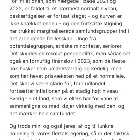
For inflationen, som hærgede i både 2021 og
2022, er faldet til et nærmest normalt niveau,
beskæftigelsen er fortsat steget – og kurven er
ikke knækket endnu – og den fortsatte stigning
har trukket marginaliserede samfundsgrupper ind i
det arbejdende fællesskab. Unge fra
potentialegruppen, etniske minoriteter, seniorer.
Det skyldes en resolut pengepolitik, men sådan set
også en fornuftig finanslov i 2023, som de fleste
nok husker som umærkværdig og kedelig, men
som har hevet prisvæksten ned på et normalleje.
Det skal vi være glade for, for i udlandet
fortsætter inflationen på et stadig højt niveau –
Sverige – et land, som vi ellers har for vane at
sammenligne os med, døjer virkelig med den, og
det mærker hele samfundet.
Og trods min, og også jeres, af og til lunkne
holdning til vores flertalsregering, så er der faktisk