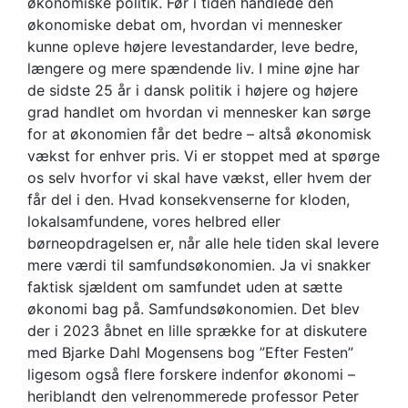
økonomiske politik. Før i tiden handlede den
økonomiske debat om, hvordan vi mennesker
kunne opleve højere levestandarder, leve bedre,
længere og mere spændende liv. I mine øjne har
de sidste 25 år i dansk politik i højere og højere
grad handlet om hvordan vi mennesker kan sørge
for at økonomien får det bedre – altså økonomisk
vækst for enhver pris. Vi er stoppet med at spørge
os selv hvorfor vi skal have vækst, eller hvem der
får del i den. Hvad konsekvenserne for kloden,
lokalsamfundene, vores helbred eller
børneopdragelsen er, når alle hele tiden skal levere
mere værdi til samfundsøkonomien. Ja vi snakker
faktisk sjældent om samfundet uden at sætte
økonomi bag på. Samfundsøkonomien. Det blev
der i 2023 åbnet en lille sprække for at diskutere
med Bjarke Dahl Mogensens bog ”Efter Festen”
ligesom også flere forskere indenfor økonomi –
heriblandt den velrenommerede professor Peter