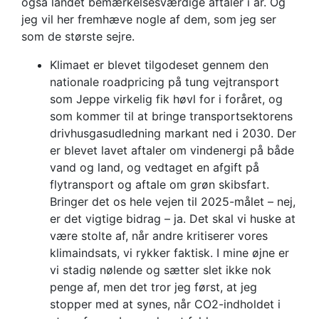
også landet bemærkelsesværdige aftaler i år. Og
jeg vil her fremhæve nogle af dem, som jeg ser
som de største sejre.
Klimaet er blevet tilgodeset gennem den
nationale roadpricing på tung vejtransport
som Jeppe virkelig fik høvl for i foråret, og
som kommer til at bringe transportsektorens
drivhusgasudledning markant ned i 2030. Der
er blevet lavet aftaler om vindenergi på både
vand og land, og vedtaget en afgift på
flytransport og aftale om grøn skibsfart.
Bringer det os hele vejen til 2025-målet – nej,
er det vigtige bidrag – ja. Det skal vi huske at
være stolte af, når andre kritiserer vores
klimaindsats, vi rykker faktisk. I mine øjne er
vi stadig nølende og sætter slet ikke nok
penge af, men det tror jeg først, at jeg
stopper med at synes, når CO2-indholdet i