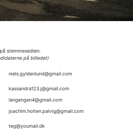
 på stemmesedlen:
didaterne på billedet)
niels.gyldenlund@gmail.com
kassandra123.j@gmail.com
langengen4@gmail.com
joachim.holten.palvig@gmail.com
teg@youmail.dk