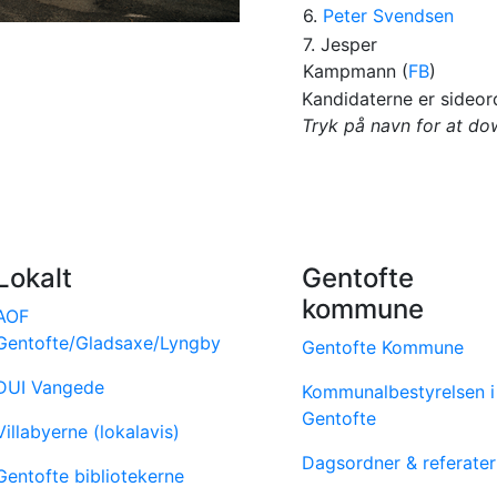
6.
Peter Svendsen
7. Jesper
Kampmann (
FB
)
Kandidaterne er sideord
Tryk på navn for at d
Lokalt
Gentofte
kommune
AOF
Gentofte/Gladsaxe/Lyngby
Gentofte Kommune
DUI Vangede
Kommunalbestyrelsen i
Gentofte
Villabyerne (lokalavis)
Dagsordner & referater
Gentofte bibliotekerne