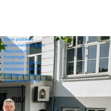
Vores politikere
Kommunalbestyrelsen
Regionsrådet
Folketinget
Kandidater til EP24
Kandidater til KV25
Kandidater til RV25
Kandidater til FV26