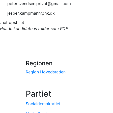
petersvendsen.privat@gmail.com
jesper.kampmann@hk.dk
net opstillet
owloade kandidatens folder som PDF
Regionen
Region Hovedstaden
Partiet
Socialdemokratiet