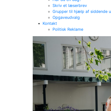
Skriv et læserbrev
Grupper til hjælp af siddende 
Opgaveudvalg
Kontakt
Vores politikere
Politisk Reklame
Kandidater til 