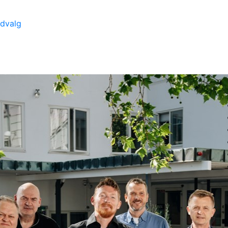
udvalg
KV25