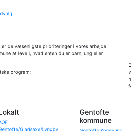
udvalg
er de væsenligste prioriteringer i vores arbejde
ne at leve i, hvad enten du er barn, ung eller
E
tske program:
v
m
f
Lokalt
Gentofte
kommune
AOF
Gentofte/Gladsaxe/Lyngby
Gentofte Kommune