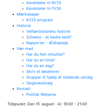
Kandidater til RV25
Kandidater til FV26
Mærkesager
KV25 program
Historie
Velfærdsstatens historie
Schweiz - et bedre land?
Rapporter - Ældrepleje
Vær med
Har du fem minutter?
Har du en time?
Har du en dag?
Skriv et læserbrev
Grupper til hjælp af siddende udvalg
Opgaveudvalg
Kontakt
Ekstraordinært
Politisk Reklame
bestyrelsesmøde
Tidspunkt: Den 15. august - kl. 19:00 - 21:00