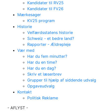
Kandidater til RV25
Kandidater til FV26
Mærkesager
KV25 program
Historie
Velfærdsstatens historie
Schweiz - et bedre land?
Rapporter - Ældrepleje
Vær med
Har du fem minutter?
Har du en time?
Har du en dag?
Skriv et læserbrev
Grupper til hjælp af siddende udvalg
Bestyrelsesmøde -
Opgaveudvalg
Kontakt
Ekstraordinært
Politisk Reklame
(forud for
- AFLYST -