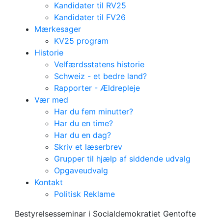
Kandidater til RV25
Kandidater til FV26
Mærkesager
KV25 program
Historie
Velfærdsstatens historie
Schweiz - et bedre land?
Rapporter - Ældrepleje
Vær med
Har du fem minutter?
Har du en time?
Har du en dag?
Skriv et læserbrev
Grupper til hjælp af siddende udvalg
Opgaveudvalg
Kontakt
Bestyrelsesseminar
Politisk Reklame
Bestyrelsesseminar i Socialdemokratiet Gentofte
(kun for bestyrelsesmedlemmer)