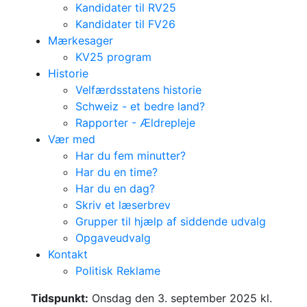
Kandidater til RV25
Kandidater til FV26
Mærkesager
KV25 program
Historie
Velfærdsstatens historie
Schweiz - et bedre land?
Rapporter - Ældrepleje
Vær med
Har du fem minutter?
Har du en time?
Har du en dag?
Skriv et læserbrev
Grupper til hjælp af siddende udvalg
Opgaveudvalg
Kontakt
Debat m. Mattias
Politisk Reklame
Tesfaye
Tidspunkt:
Onsdag den 3. september 2025 kl.