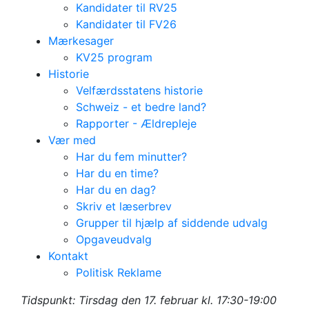
Kandidater til RV25
Kandidater til FV26
Mærkesager
KV25 program
Historie
Velfærdsstatens historie
Schweiz - et bedre land?
Rapporter - Ældrepleje
Vær med
Har du fem minutter?
Har du en time?
Har du en dag?
Skriv et læserbrev
Grupper til hjælp af siddende udvalg
Opgaveudvalg
Medlemsmøde i
Kontakt
Politisk Reklame
Lyngby m. Peter
Tidspunkt: Tirsdag den 17. februar kl. 17:30-19:00