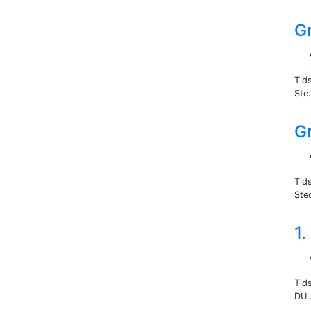
G
Tid
Ste.
G
Tid
Sted
1.
Tids
DU..