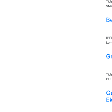
Tid
Sted
B
(BE
kom
G
Tid
DUI.
G
E