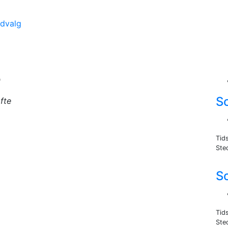
udvalg
0
S
fte
Tid
Sted
S
Tid
Sted