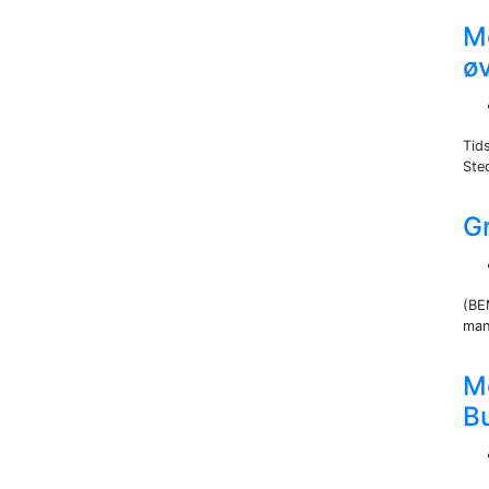
M
øv
Tid
Sted
G
(BE
man
M
B