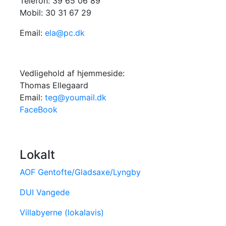
Telefon: 39 65 06 89
Mobil: 30 31 67 29
Email:
ela@pc.dk
Vedligehold af hjemmeside:
Thomas Ellegaard
Email:
teg@youmail.dk
FaceBook
Lokalt
AOF Gentofte/Gladsaxe/Lyngby
DUI Vangede
Villabyerne (lokalavis)