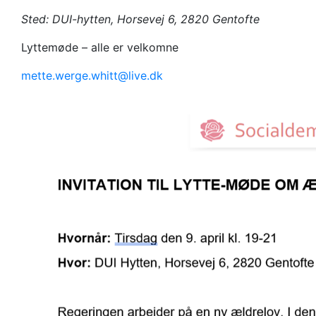
alle medlemmer
Sted: DUI-hytten, Horsevej 6, 2820 Gentofte
Lyttemøde – alle er velkomne
mette.werge.whitt@live.dk