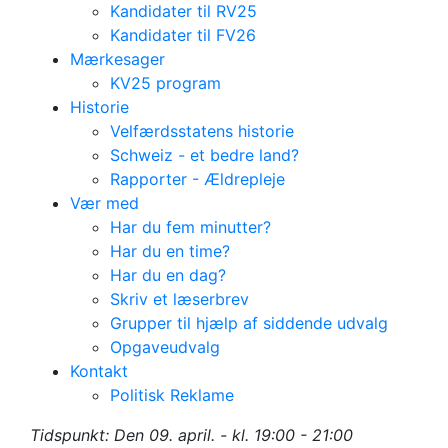
Kandidater til RV25
Kandidater til FV26
Mærkesager
KV25 program
Historie
Velfærdsstatens historie
Schweiz - et bedre land?
Rapporter - Ældrepleje
Vær med
Har du fem minutter?
Har du en time?
Har du en dag?
Skriv et læserbrev
Grupper til hjælp af siddende udvalg
Opgaveudvalg
Medlemsmøde/Lytte
Kontakt
Politisk Reklame
(ældrepolitik) - for
Tidspunkt: Den 09. april. - kl. 19:00 - 21:00