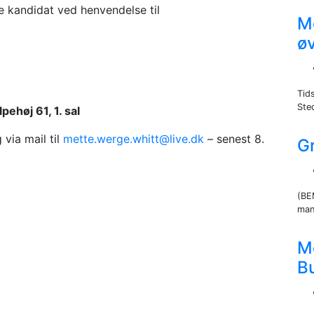
le kandidat ved henvendelse til
M
øv
Tid
Sted
ehøj 61, 1. sal
via mail til
mette.werge.whitt@live.dk
– senest 8.
G
(BE
man
M
B