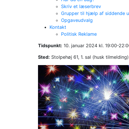
Skriv et læserbrev
Grupper til hjælp af siddende 
Opgaveudvalg
Kontakt
Politisk Reklame
Nytårskur 2024
Tidspunkt:
10. januar 2024 kl. 19:00-22:
Sted:
Stolpehøj 61, 1. sal (husk tilmelding)