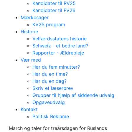
Kandidater til RV25
Kandidater til FV26
Mærkesager
KV25 program
Historie
Velfærdsstatens historie
Schweiz - et bedre land?
Rapporter - Ældrepleje
Vær med
Har du fem minutter?
Har du en time?
Har du en dag?
Skriv et læserbrev
Grupper til hjælp af siddende udvalg
Markering af
Opgaveudvalg
Kontakt
treårsdagen for
Politisk Reklame
Ruslands invasion
March og taler for treårsdagen for Ruslands